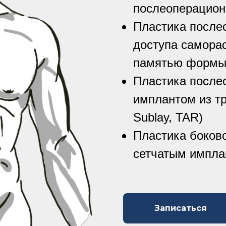
послеоперацион
Пластика после
доступа самора
памятью форм
Пластика после
имплантом из тр
Sublay, TAR)
Пластика боков
сетчатым импла
Записаться