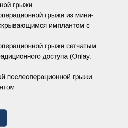
ной грыжи
операционной грыжи из мини-
скрывающимся имплантом с
ы
операционной грыжи сетчатым
адиционного доступа (Onlay,
ой послеоперационной грыжи
нтом