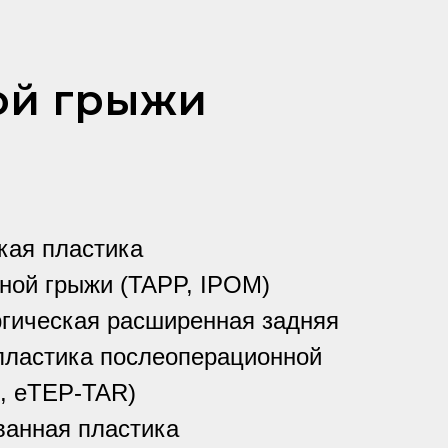
ой грыжи
кая пластика
ной грыжи (TAPP, IPOM)
гическая расширенная задняя
пластика послеоперационной
, eTEP-TAR)
ванная
пластика