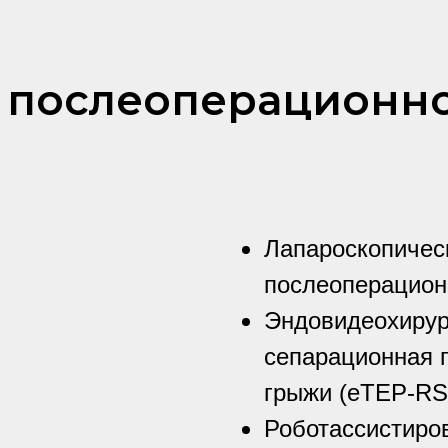
 послеоперационн
Лапароскопичес
послеоперацион
Эндовидеохирур
сепарационная 
грыжи (eTEP-RS
Роботассистиро